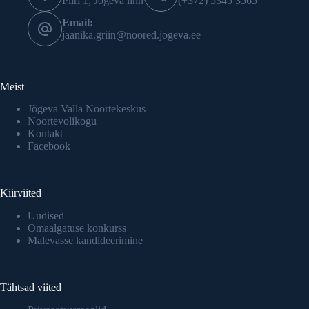
Piiri 1, Jõgeva linn
(+372) 5345 3565
Email:
jaanika.griin@noored.jogeva.ee
Meist
Jõgeva Valla Noortekeskus
Noortevolikogu
Kontakt
Facebook
Kiirviited
Uudised
Omaalgatuse konkurss
Malevasse kandideerimine
Tähtsad viited