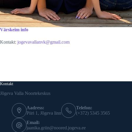
Värskeim info
Kontakt:
jogevavallanvk@gmail.com
Kontakt
Jõgeva Valla Noortekeskus
Aadress:
Telefon:
Piiri 1, Jõgeva linn
(+372) 5345 3565
Email:
jaanika.griin@noored.jogeva.ee