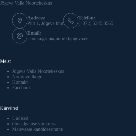
Jõgeva Valla Noortekeskus
Aadress:
Telefon:
Piiri 1, Jõgeva linn
(+372) 5345 3565
Email:
jaanika.griin@noored.jogeva.ee
Meist
Jõgeva Valla Noortekeskus
Noortevolikogu
Kontakt
Facebook
Kiirviited
Uudised
Omaalgatuse konkurss
Malevasse kandideerimine